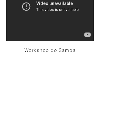
Workshop do Samba
Minidoc realizado na escola de samba
Vila Maria apresenta as atividades sociais
que são realizadas na escola.
Duração: 7 min Ano: 2015 Formato:
1920x1080
País: Brasil Local de Produção: SP